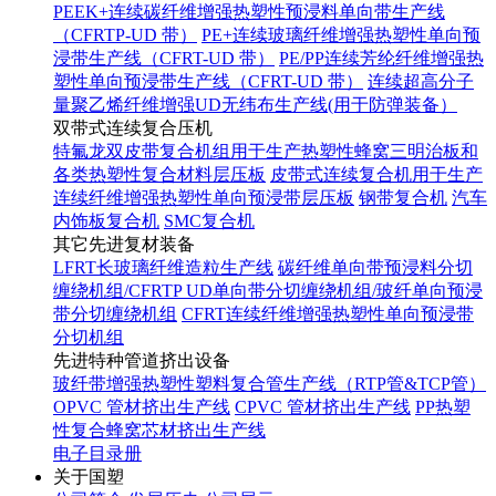
PEEK+连续碳纤维增强热塑性预浸料单向带生产线
（CFRTP-UD 带）
PE+连续玻璃纤维增强热塑性单向预
浸带生产线（CFRT-UD 带）
PE/PP连续芳纶纤维增强热
塑性单向预浸带生产线（CFRT-UD 带）
连续超高分子
量聚乙烯纤维增强UD无纬布生产线(用于防弹装备）
双带式连续复合压机
特氟龙双皮带复合机组用于生产热塑性蜂窝三明治板和
各类热塑性复合材料层压板
皮带式连续复合机用于生产
连续纤维增强热塑性单向预浸带层压板
钢带复合机
汽车
内饰板复合机
SMC复合机
其它先进复材装备
LFRT长玻璃纤维造粒生产线
碳纤维单向带预浸料分切
缠绕机组/CFRTP UD单向带分切缠绕机组/玻纤单向预浸
带分切缠绕机组
CFRT连续纤维增强热塑性单向预浸带
分切机组
先进特种管道挤出设备
玻纤带增强热塑性塑料复合管生产线（RTP管&TCP管）
OPVC 管材挤出生产线
CPVC 管材挤出生产线
PP热塑
性复合蜂窝芯材挤出生产线
电子目录册
关于国塑