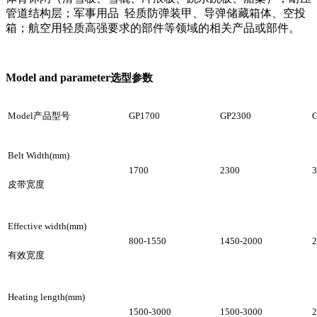
管道结构层；
军事用品
轻质防弹装甲、导弹储藏箱体、空投
箱；
航空用轻质高强要求的部件等领域的相关产品或部件。
Model and parameter
选型参数
Model
产品型号
GP1700
GP2300
Belt Width(mm)
1700
2300
3
皮带宽度
Effective width(mm
)
800-1550
1450-2000
2
有效宽度
Heating length(mm
)
1500-3000
1500-3000
2