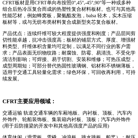
CFRT
板材是用
CFRT
单向布按照
0°,45°,-45°,90°
等一种或多种
组合后热冷压复合而成的热塑性复合材料板材。也可与其他高
性能芯材，例如蜂窝板，聚氨酯发泡，
balsa
轻木，实木压缩
板材等，或与无纺布类材料复合成新型夹芯复合板材。
产品优点：连续纤维可较大程度提供强度和刚度；产品层间剪
切性能卓越，抗冲击强度高；板材的铺层方式、厚度、增强材
料类型、纤维体积含量均可定制，以满足不同行业的客户需
求；产品表面无织物纹路；耐腐蚀、防霉、易清洗、不受化学
清洁剂影响；可焊接、易于切割、安装和维修；可热压成型，
成型周期短；可部分替代热固性玻璃钢、铝材和不锈钢薄板，
适用于交通工具轻量化需求；绿色环保，可回收再利用，可持
续发展。
CFRT
主要应用领域：
交通运输
轨道交通车辆的车厢地板、内衬板、顶板、汽车内
外饰件、轮船装饰板、集装箱内衬板、顶板；
汽车内外饰件
(
用于后防撞梁的开发中和其他高强度产品的应用
)
体育休闲（滑雪板、雪橇、冲浪板、跳水跳板、船桨）；
耐压