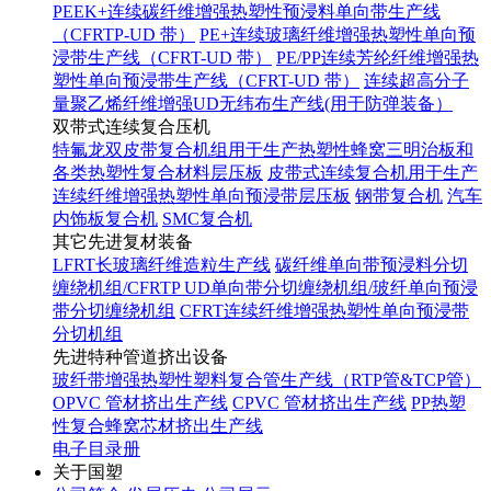
PEEK+连续碳纤维增强热塑性预浸料单向带生产线
（CFRTP-UD 带）
PE+连续玻璃纤维增强热塑性单向预
浸带生产线（CFRT-UD 带）
PE/PP连续芳纶纤维增强热
塑性单向预浸带生产线（CFRT-UD 带）
连续超高分子
量聚乙烯纤维增强UD无纬布生产线(用于防弹装备）
双带式连续复合压机
特氟龙双皮带复合机组用于生产热塑性蜂窝三明治板和
各类热塑性复合材料层压板
皮带式连续复合机用于生产
连续纤维增强热塑性单向预浸带层压板
钢带复合机
汽车
内饰板复合机
SMC复合机
其它先进复材装备
LFRT长玻璃纤维造粒生产线
碳纤维单向带预浸料分切
缠绕机组/CFRTP UD单向带分切缠绕机组/玻纤单向预浸
带分切缠绕机组
CFRT连续纤维增强热塑性单向预浸带
分切机组
先进特种管道挤出设备
玻纤带增强热塑性塑料复合管生产线（RTP管&TCP管）
OPVC 管材挤出生产线
CPVC 管材挤出生产线
PP热塑
性复合蜂窝芯材挤出生产线
电子目录册
关于国塑