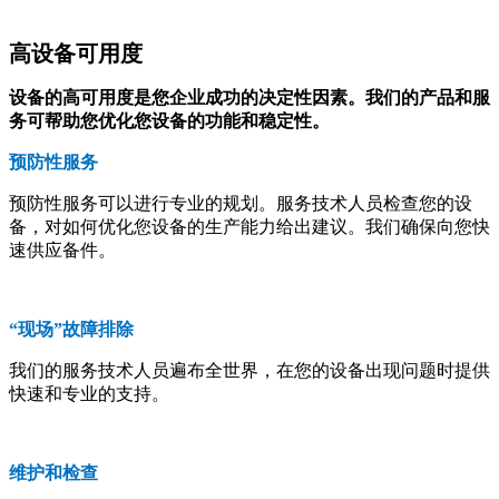
高设备可用度
设备的高可用度是您企业成功的决定性因素。我们的产品和服
务可帮助您优化您设备的功能和稳定性。
预防性服务
预防性服务可以进行专业的规划。服务技术人员检查您的设
备，对如何优化您设备的生产能力给出建议。我们确保向您快
速供应备件。
“
现场
”
故障排除
我们的服务技术人员遍布全世界，在您的设备出现问题时提供
快速和专业的支持。
维护和检查