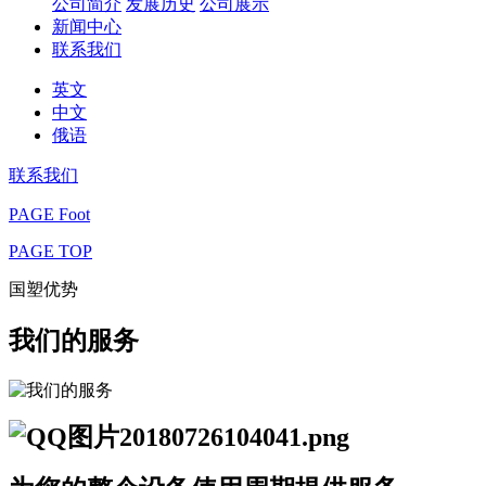
公司简介
发展历史
公司展示
新闻中心
联系我们
英文
中文
俄语
联系我们
PAGE Foot
PAGE TOP
国塑优势
我们的服务