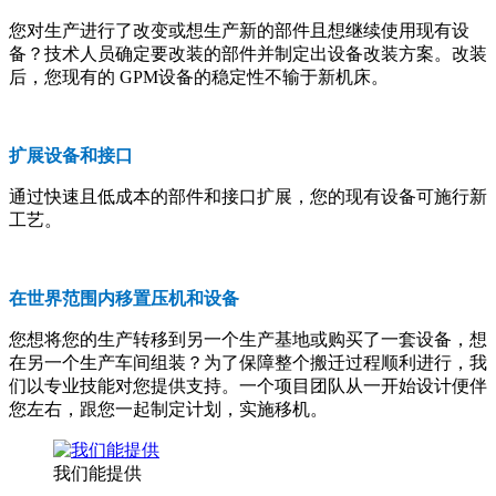
您对生产进行了改变或想生产新的部件且想继续使用现有设
备？技术人员确定要改装的部件并制定出设备改装方案。改装
后，您现有的
GPM
设备的稳定性不输于新机床。
扩展设备和接口
通过快速且低成本的部件和接口扩展，您的现有设备可施行新
工艺。
在世界范围内移置压机和设备
您想将您的生产转移到另一个生产基地或购买了一套设备，想
在另一个生产车间组装？为了保障整个搬迁过程顺利进行，我
们以专业技能对您提供支持。一个项目团队从一开始设计便伴
您左右，跟您一起制定计划，实施移机。
我们能提供