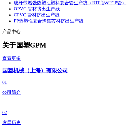
玻纤带增强热塑性塑料复合管生产线（RTP管&TCP管）
OPVC 管材挤出生产线
CPVC 管材挤出生产线
PP热塑性复合蜂窝芯材挤出生产线
产品中心
关于国塑
GPM
查看更多
国塑机械（上海）有限公司
01
公司简介
02
发展历史