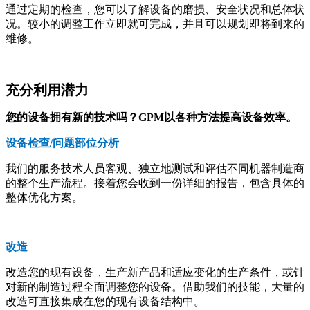
通过定期的检查，您可以了解设备的磨损、安全状况和总体状
况。较小的调整工作立即就可完成，并且可以规划即将到来的
维修。
充分利用潜力
您的设备拥有新的技术吗？
GPM
以各种方法提高设备效率。
设备检查
/
问题部位分析
我们的服务技术人员客观、独立地测试和评估不同机器制造商
的整个生产流程。接着您会收到一份详细的报告，包含具体的
整体优化方案。
改造
改造您的现有设备，生产新产品和适应变化的生产条件，或针
对新的制造过程全面调整您的设备。借助我们的技能，大量的
改造可直接集成在您的现有设备结构中。