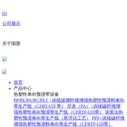
03
公司展示
关于国塑
首页
产品中心
热塑性单向预浸带设备
PP/PE/PA/PC/PET +连续玻璃纤维增强热塑性预浸料单向
带生产线（CFRT-UD 带）
尼龙（PA）+连续碳纤维增
强热塑性单向预浸带生产线（CFRTP-UD带）
泥浆法热
塑性预浸单向带生产线（悬浮法工艺）
PPS+连续碳纤维
增强热塑性预浸料单向带生产线（CFRTP-UD带）