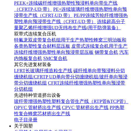
PEEK+连续碳纤维增强热塑性预浸料单向带生产线
（CFRTP-UD 带）
PE+连续玻璃纤维增强热塑性单向预
浸带生产线（CFRT-UD 带）
PE/PP连续芳纶纤维增强热
塑性单向预浸带生产线（CFRT-UD 带）
连续超高分子
量聚乙烯纤维增强UD无纬布生产线(用于防弹装备）
双带式连续复合压机
特氟龙双皮带复合机组用于生产热塑性蜂窝三明治板和
各类热塑性复合材料层压板
皮带式连续复合机用于生产
连续纤维增强热塑性单向预浸带层压板
钢带复合机
汽车
内饰板复合机
SMC复合机
其它先进复材装备
LFRT长玻璃纤维造粒生产线
碳纤维单向带预浸料分切
缠绕机组/CFRTP UD单向带分切缠绕机组/玻纤单向预浸
带分切缠绕机组
CFRT连续纤维增强热塑性单向预浸带
分切机组
先进特种管道挤出设备
玻纤带增强热塑性塑料复合管生产线（RTP管&TCP管）
OPVC 管材挤出生产线
CPVC 管材挤出生产线
PP热塑
性复合蜂窝芯材挤出生产线
电子目录册
关于国塑