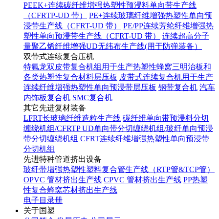
PEEK+连续碳纤维增强热塑性预浸料单向带生产线
（CFRTP-UD 带）
PE+连续玻璃纤维增强热塑性单向预
浸带生产线（CFRT-UD 带）
PE/PP连续芳纶纤维增强热
塑性单向预浸带生产线（CFRT-UD 带）
连续超高分子
量聚乙烯纤维增强UD无纬布生产线(用于防弹装备）
双带式连续复合压机
特氟龙双皮带复合机组用于生产热塑性蜂窝三明治板和
各类热塑性复合材料层压板
皮带式连续复合机用于生产
连续纤维增强热塑性单向预浸带层压板
钢带复合机
汽车
内饰板复合机
SMC复合机
其它先进复材装备
LFRT长玻璃纤维造粒生产线
碳纤维单向带预浸料分切
缠绕机组/CFRTP UD单向带分切缠绕机组/玻纤单向预浸
带分切缠绕机组
CFRT连续纤维增强热塑性单向预浸带
分切机组
先进特种管道挤出设备
玻纤带增强热塑性塑料复合管生产线（RTP管&TCP管）
OPVC 管材挤出生产线
CPVC 管材挤出生产线
PP热塑
性复合蜂窝芯材挤出生产线
电子目录册
关于国塑